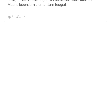
nulla, porttitor vitae augue vel, sollicitudin sollicitudin eros.
Mauris bibendum elementum feugiat.
ดูเพิ่มเติม