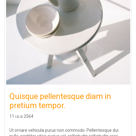
Quisque pellentesque diam in
pretium tempor.
11 เม.ย 2564
Ut ornare vehicula purus non commodo. Pellentesque dui