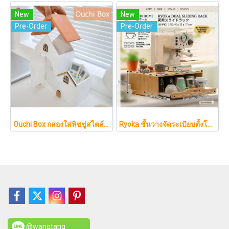
New
New
Pre-Order
Pre-Order
Ouchi Box กล่องใส่ทิชชู่สไตล์มินิมอล ทรงบ้านญี่ปุ่น พร้อมช่องเก็บรีโมทจัดระเบียบโต๊ะ
Ryoka ชั้นวางจัดระเบียบตั้งโต๊ะ 2 ชั้น สไตล์มินิมอล-ญี่ปุ่น ลิ้นชักเลื่อน ลิ้นชักเก็บแก้ว วัสดุไม้ธรรมชาติ ไม่ต้องประกอบ ประหยัดพื้นที่เคาน์เตอร์
@wangtang