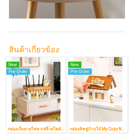
สินค้าเกี่ยวข้อง
New
New
Pre-Order
Pre-Order
กล่องเก็บสายไฟคาเฟ่จิ๋วสไตล์ญี่ปุ่นมินิมอล ซ่อนเร้าเตอร์และปลั๊กไฟให้ห้องดูละมุนเหมือนยกคาเฟ่จากโตเกียวมาไว้ที่บ้าน
กล่องทิชชู่บ้านไม้ My Cozy Nest สไตล์มินิมอล นอร์ดิก ของแต่งบ้านรูปบ้าน ขนมปัง เบเกอรี่ กล่องใส่กระดาษทิชชู่แบบตั้งโต๊ะ ฝาเปิดแม่เหล็ก เติมกระดาษง่าย