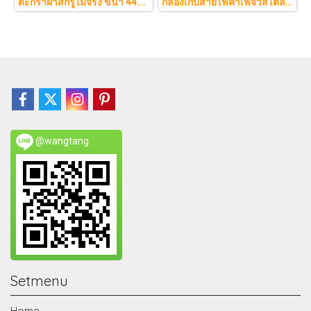
ตะกร้าผ้าสกรูไม้จริง ขนา 44.5cm รุ่น KAWA Minimalist สไตล์ญี่ปุ่นเคลื่อนที่ได้ มีล้อเลื่อน (KAWA)
กล่องเก็บสายไฟคาเฟ่จิ๋วสไตล์ญี่ปุ่นมินิมอล ซ่อนเร้าเตอร์และปลั๊กไฟให้ห้องดูละมุนเหมือนยกคาเฟ่จากโตเกียวมาไว้ที่บ้าน
@wangtang
Setmenu
Home