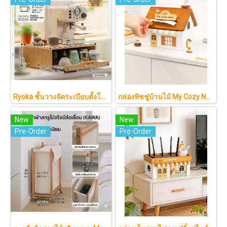
Ryoka ชั้นวางจัดระเบียบตั้งโต๊ะ 2 ชั้น สไตล์มินิมอล-ญี่ปุ่น ลิ้นชักเลื่อน ลิ้นชักเก็บแก้ว วัสดุไม้ธรรมชาติ ไม่ต้องประกอบ ประหยัดพื้นที่เคาน์เตอร์
กล่องทิชชู่บ้านไม้ My Cozy Nest สไตล์มินิมอล นอร์ดิก ของแต่งบ้านรูปบ้าน ขนมปัง เบเกอรี่ กล่องใส่กระดาษทิชชู่แบบตั้งโต๊ะ ฝาเปิดแม่เหล็ก เติมกระดาษง่าย
New
New
Pre-Order
Pre-Order