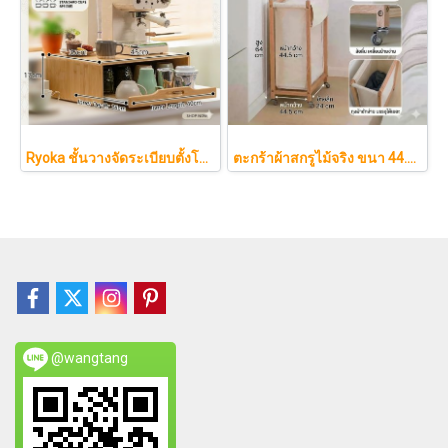
Ryoka ชั้นวางจัดระเบียบตั้งโต๊ะ 2 ชั้น สไตล์มินิมอล-ญี่ปุ่น ลิ้นชักเลื่อน ลิ้นชักเก็บแก้ว วัสดุไม้ธรรมชาติ ไม่ต้องประกอบ ประหยัดพื้นที่เคาน์เตอร์
ตะกร้าผ้าสกรูไม้จริง ขนา 44.5cm รุ่น KAWA Minimalist สไตล์ญี่ปุ่นเคลื่อนที่ได้ มีล้อเลื่อน (KAWA)
@wangtang