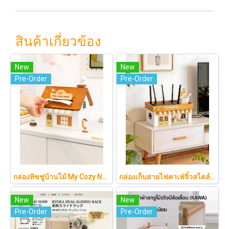
สินค้าเกี่ยวข้อง
New
New
Pre-Order
Pre-Order
กล่องทิชชู่บ้านไม้ My Cozy Nest สไตล์มินิมอล นอร์ดิก ของแต่งบ้านรูปบ้าน ขนมปัง เบเกอรี่ กล่องใส่กระดาษทิชชู่แบบตั้งโต๊ะ ฝาเปิดแม่เหล็ก เติมกระดาษง่าย
กล่องเก็บสายไฟคาเฟ่จิ๋วสไตล์ญี่ปุ่นมินิมอล ซ่อนเร้าเตอร์และปลั๊กไฟให้ห้องดูละมุนเหมือนยกคาเฟ่จากโตเกียวมาไว้ที่บ้าน
New
New
Pre-Order
Pre-Order