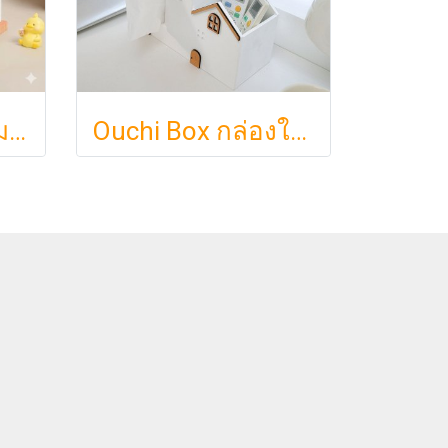
กล่องทิชชู่ไม้ มินิมอล รูปบ้าน Nordic แต่งบ้านน่ารัก ฝาแม่เหล็ก มีช่องเสียบการ์ด (สำหรับทิชชู่ไซส์ S)
Ouchi Box กล่องใส่ทิชชู่สไตล์มินิมอล ทรงบ้านญี่ปุ่น พร้อมช่องเก็บรีโมทจัดระเบียบโต๊ะ