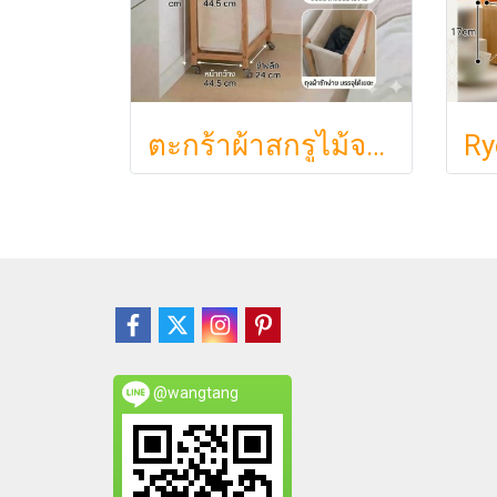
ตะกร้าผ้าสกรูไม้จริง ขนา 44.5cm รุ่น KAWA Minimalist สไตล์ญี่ปุ่นเคลื่อนที่ได้ มีล้อเลื่อน (KAWA)
@wangtang