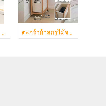
กล่องทิชชู่บ้านไม้ My Cozy Nest สไตล์มินิมอล นอร์ดิก ของแต่งบ้านรูปบ้าน ขนมปัง เบเกอรี่ กล่องใส่กระดาษทิชชู่แบบตั้งโต๊ะ ฝาเปิดแม่เหล็ก เติมกระดาษง่าย
ตะกร้าผ้าสกรูไม้จริง ขนา 44.5cm รุ่น KAWA Minimalist สไตล์ญี่ปุ่นเคลื่อนที่ได้ มีล้อเลื่อน (KAWA)