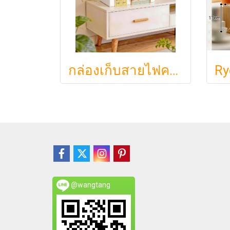
กล่องเก็บสายไฟคาเฟ่จิ๋วสไตล์ญี่ปุ่นมินิมอล ซ่อนเร้าเตอร์และปลั๊กไฟให้ห้องดูละมุนเหมือนยกคาเฟ่จากโตเกียวมาไว้ที่บ้าน
@wangtang