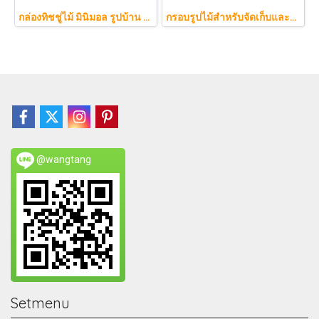
กล่องทิชชู่ไม้ มินิมอล รูปบ้าน Nordic แต่งบ้านน่ารัก ฝาแม่เหล็ก มีช่องเสียบการ์ด (สำหรับทิชชู่ไซส์ S)
กรอบรูปไม้สำหรับจัดเก็บและโชว์ผลงานศิลปะเด็ก เปิดปิดได้ เปลี่ยนรูปง่าย Chieko
@wangtang
Setmenu