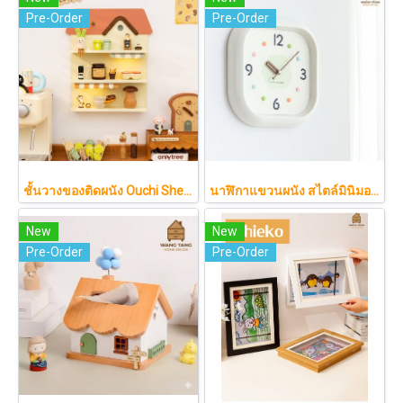
Pre-Order
Pre-Order
ชั้นวางของติดผนัง Ouchi Shelf (おうちシェルフ) ดีไซน์บ้านไม้สุดน่ารัก ช่วยจัดระเบียบของสะสมให้ดูอบอุ่นสไตล์ญี่ปุ่น
นาฬิกาแขวนผนัง สไตล์มินิมอลโมเดิร์น โทนสีครีมนวลพาสเทล ดีไซน์สี่เหลี่ยมโค้งมนสวยเก๋ เดินเงียบสนิทไร้เสียงรบกวน รุ่น SAWA แบรนด์ NEO KOREA
New
New
Pre-Order
Pre-Order