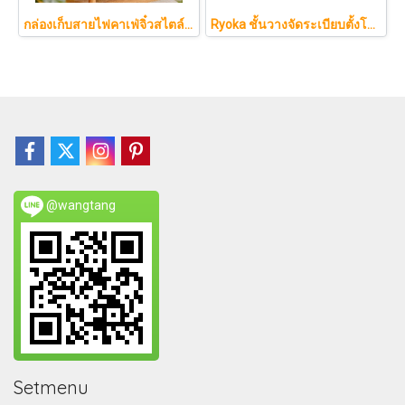
กล่องเก็บสายไฟคาเฟ่จิ๋วสไตล์ญี่ปุ่นมินิมอล ซ่อนเร้าเตอร์และปลั๊กไฟให้ห้องดูละมุนเหมือนยกคาเฟ่จากโตเกียวมาไว้ที่บ้าน
Ryoka ชั้นวางจัดระเบียบตั้งโต๊ะ 2 ชั้น สไตล์มินิมอล-ญี่ปุ่น ลิ้นชักเลื่อน ลิ้นชักเก็บแก้ว วัสดุไม้ธรรมชาติ ไม่ต้องประกอบ ประหยัดพื้นที่เคาน์เตอร์
@wangtang
Setmenu