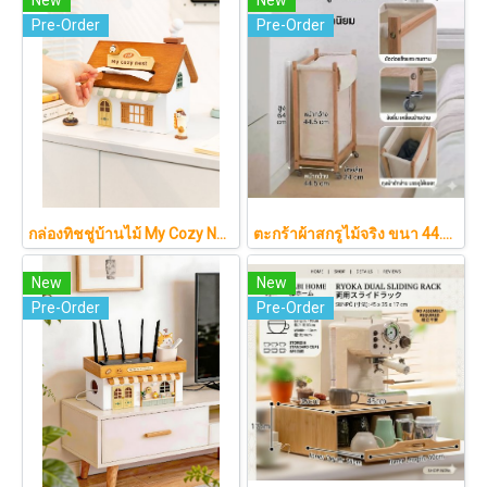
Pre-Order
Pre-Order
กล่องทิชชู่บ้านไม้ My Cozy Nest สไตล์มินิมอล นอร์ดิก ของแต่งบ้านรูปบ้าน ขนมปัง เบเกอรี่ กล่องใส่กระดาษทิชชู่แบบตั้งโต๊ะ ฝาเปิดแม่เหล็ก เติมกระดาษง่าย
ตะกร้าผ้าสกรูไม้จริง ขนา 44.5cm รุ่น KAWA Minimalist สไตล์ญี่ปุ่นเคลื่อนที่ได้ มีล้อเลื่อน (KAWA)
New
New
Pre-Order
Pre-Order