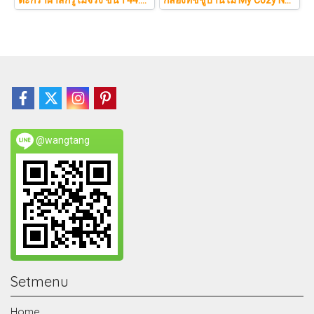
@wangtang
Setmenu
Home