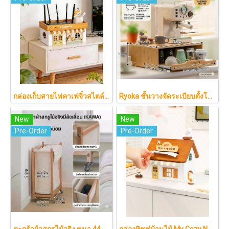
กล่องเก็บสายไฟคาเฟ่จิ๋วสไตล์ญี่ปุ่นมินิมอล ซ่อนเร้าเตอร์และปลั๊กไฟให้ห้องดูละมุนเหมือนยกคาเฟ่จากโตเกียวมาไว้ที่บ้าน
Ryoka ชั้นวางจัดระเบียบตั้งโต๊ะ 2 ชั้น สไตล์มินิมอล-ญี่ปุ่น ลิ้นชักเลื่อน ลิ้นชักเก็บแก้ว วัสดุไม้ธรรมชาติ ไม่ต้องประกอบ ประหยัดพื้นที่เคาน์เตอร์
New
New
Pre-Order
Pre-Order
ตะกร้าผ้าสกรูไม้จริง ขนา 44.5cm รุ่น KAWA Minimalist สไตล์ญี่ปุ่นเคลื่อนที่ได้ มีล้อเลื่อน (KAWA)
กล่องทิชชู่บ้านไม้ My Cozy Nest สไตล์มินิมอล นอร์ดิก ของแต่งบ้านรูปบ้าน ขนมปัง เบเกอรี่ กล่องใส่กระดาษทิชชู่แบบตั้งโต๊ะ ฝาเปิดแม่เหล็ก เติมกระดาษง่าย