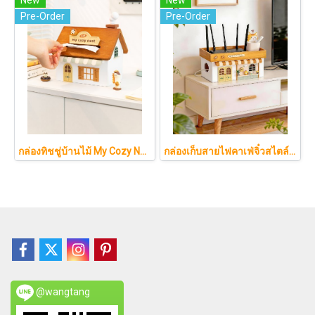
Pre-Order
Pre-Order
กล่องทิชชู่บ้านไม้ My Cozy Nest สไตล์มินิมอล นอร์ดิก ของแต่งบ้านรูปบ้าน ขนมปัง เบเกอรี่ กล่องใส่กระดาษทิชชู่แบบตั้งโต๊ะ ฝาเปิดแม่เหล็ก เติมกระดาษง่าย
กล่องเก็บสายไฟคาเฟ่จิ๋วสไตล์ญี่ปุ่นมินิมอล ซ่อนเร้าเตอร์และปลั๊กไฟให้ห้องดูละมุนเหมือนยกคาเฟ่จากโตเกียวมาไว้ที่บ้าน
@wangtang