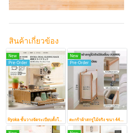
สินค้าเกี่ยวข้อง
New
New
Pre-Order
Pre-Order
Ryoka ชั้นวางจัดระเบียบตั้งโต๊ะ 2 ชั้น สไตล์มินิมอล-ญี่ปุ่น ลิ้นชักเลื่อน ลิ้นชักเก็บแก้ว วัสดุไม้ธรรมชาติ ไม่ต้องประกอบ ประหยัดพื้นที่เคาน์เตอร์
ตะกร้าผ้าสกรูไม้จริง ขนา 44.5cm รุ่น KAWA Minimalist สไตล์ญี่ปุ่นเคลื่อนที่ได้ มีล้อเลื่อน (KAWA)
New
New