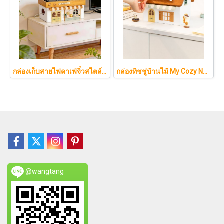
กล่องเก็บสายไฟคาเฟ่จิ๋วสไตล์ญี่ปุ่นมินิมอล ซ่อนเร้าเตอร์และปลั๊กไฟให้ห้องดูละมุนเหมือนยกคาเฟ่จากโตเกียวมาไว้ที่บ้าน
กล่องทิชชู่บ้านไม้ My Cozy Nest สไตล์มินิมอล นอร์ดิก ของแต่งบ้านรูปบ้าน ขนมปัง เบเกอรี่ กล่องใส่กระดาษทิชชู่แบบตั้งโต๊ะ ฝาเปิดแม่เหล็ก เติมกระดาษง่าย
@wangtang