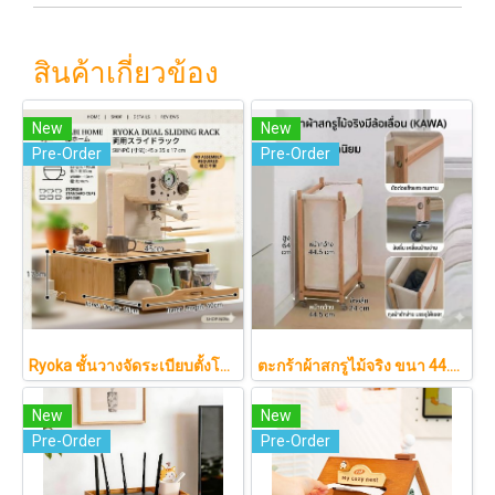
สินค้าเกี่ยวข้อง
New
New
Pre-Order
Pre-Order
Ryoka ชั้นวางจัดระเบียบตั้งโต๊ะ 2 ชั้น สไตล์มินิมอล-ญี่ปุ่น ลิ้นชักเลื่อน ลิ้นชักเก็บแก้ว วัสดุไม้ธรรมชาติ ไม่ต้องประกอบ ประหยัดพื้นที่เคาน์เตอร์
ตะกร้าผ้าสกรูไม้จริง ขนา 44.5cm รุ่น KAWA Minimalist สไตล์ญี่ปุ่นเคลื่อนที่ได้ มีล้อเลื่อน (KAWA)
New
New
Pre-Order
Pre-Order