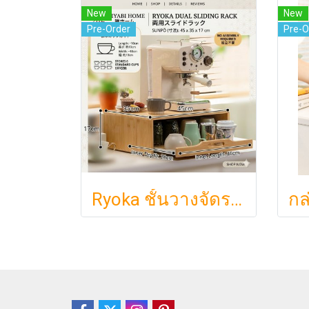
New
New
Pre-Order
Pre-O
Ryoka ชั้นวางจัดระเบียบตั้งโต๊ะ 2 ชั้น สไตล์มินิมอล-ญี่ปุ่น ลิ้นชักเลื่อน ลิ้นชักเก็บแก้ว วัสดุไม้ธรรมชาติ ไม่ต้องประกอบ ประหยัดพื้นที่เคาน์เตอร์