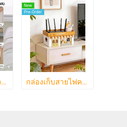
New
Pre-Order
ตะกร้าผ้าสกรูไม้จริง ขนา 44.5cm รุ่น KAWA Minimalist สไตล์ญี่ปุ่นเคลื่อนที่ได้ มีล้อเลื่อน (KAWA)
กล่องเก็บสายไฟคาเฟ่จิ๋วสไตล์ญี่ปุ่นมินิมอล ซ่อนเร้าเตอร์และปลั๊กไฟให้ห้องดูละมุนเหมือนยกคาเฟ่จากโตเกียวมาไว้ที่บ้าน