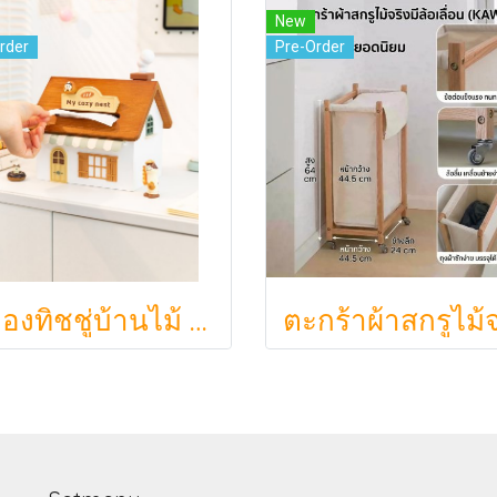
New
rder
Pre-Order
กล่องทิชชู่บ้านไม้ My Cozy Nest สไตล์มินิมอล นอร์ดิก ของแต่งบ้านรูปบ้าน ขนมปัง เบเกอรี่ กล่องใส่กระดาษทิชชู่แบบตั้งโต๊ะ ฝาเปิดแม่เหล็ก เติมกระดาษง่าย