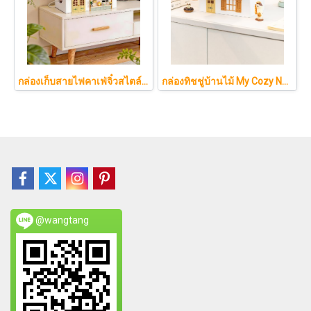
กล่องเก็บสายไฟคาเฟ่จิ๋วสไตล์ญี่ปุ่นมินิมอล ซ่อนเร้าเตอร์และปลั๊กไฟให้ห้องดูละมุนเหมือนยกคาเฟ่จากโตเกียวมาไว้ที่บ้าน
กล่องทิชชู่บ้านไม้ My Cozy Nest สไตล์มินิมอล นอร์ดิก ของแต่งบ้านรูปบ้าน ขนมปัง เบเกอรี่ กล่องใส่กระดาษทิชชู่แบบตั้งโต๊ะ ฝาเปิดแม่เหล็ก เติมกระดาษง่าย
@wangtang