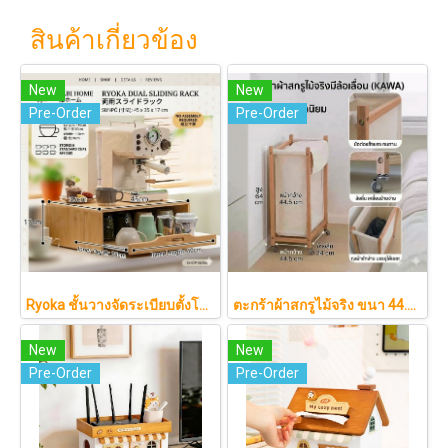
สินค้าเกี่ยวข้อง
New
New
Pre-Order
Pre-Order
Ryoka ชั้นวางจัดระเบียบตั้งโต๊ะ 2 ชั้น สไตล์มินิมอล-ญี่ปุ่น ลิ้นชักเลื่อน ลิ้นชักเก็บแก้ว วัสดุไม้ธรรมชาติ ไม่ต้องประกอบ ประหยัดพื้นที่เคาน์เตอร์
ตะกร้าผ้าสกรูไม้จริง ขนา 44.5cm รุ่น KAWA Minimalist สไตล์ญี่ปุ่นเคลื่อนที่ได้ มีล้อเลื่อน (KAWA)
New
New
Pre-Order
Pre-Order