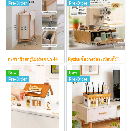
Pre-Order
Pre-Order
ตะกร้าผ้าสกรูไม้จริง ขนา 44.5cm รุ่น KAWA Minimalist สไตล์ญี่ปุ่นเคลื่อนที่ได้ มีล้อเลื่อน (KAWA)
Ryoka ชั้นวางจัดระเบียบตั้งโต๊ะ 2 ชั้น สไตล์มินิมอล-ญี่ปุ่น ลิ้นชักเลื่อน ลิ้นชักเก็บแก้ว วัสดุไม้ธรรมชาติ ไม่ต้องประกอบ ประหยัดพื้นที่เคาน์เตอร์
New
New
Pre-Order
Pre-Order