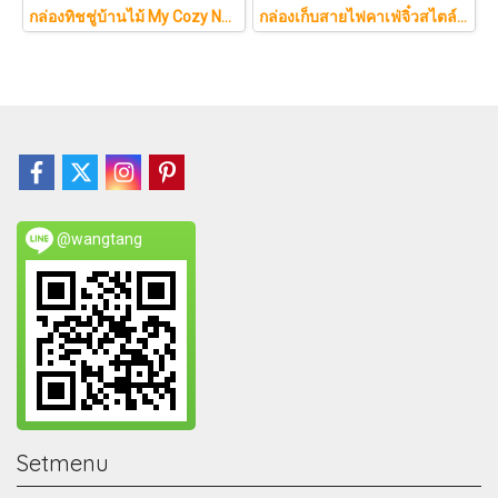
กล่องทิชชู่บ้านไม้ My Cozy Nest สไตล์มินิมอล นอร์ดิก ของแต่งบ้านรูปบ้าน ขนมปัง เบเกอรี่ กล่องใส่กระดาษทิชชู่แบบตั้งโต๊ะ ฝาเปิดแม่เหล็ก เติมกระดาษง่าย
กล่องเก็บสายไฟคาเฟ่จิ๋วสไตล์ญี่ปุ่นมินิมอล ซ่อนเร้าเตอร์และปลั๊กไฟให้ห้องดูละมุนเหมือนยกคาเฟ่จากโตเกียวมาไว้ที่บ้าน
@wangtang
Setmenu