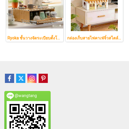
Ryoka ชั้นวางจัดระเบียบตั้งโต๊ะ 2 ชั้น สไตล์มินิมอล-ญี่ปุ่น ลิ้นชักเลื่อน ลิ้นชักเก็บแก้ว วัสดุไม้ธรรมชาติ ไม่ต้องประกอบ ประหยัดพื้นที่เคาน์เตอร์
กล่องเก็บสายไฟคาเฟ่จิ๋วสไตล์ญี่ปุ่นมินิมอล ซ่อนเร้าเตอร์และปลั๊กไฟให้ห้องดูละมุนเหมือนยกคาเฟ่จากโตเกียวมาไว้ที่บ้าน
@wangtang