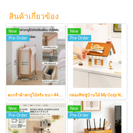
สินค้าเกี่ยวข้อง
New
New
Pre-Order
Pre-Order
ตะกร้าผ้าสกรูไม้จริง ขนา 44.5cm รุ่น KAWA Minimalist สไตล์ญี่ปุ่นเคลื่อนที่ได้ มีล้อเลื่อน (KAWA)
กล่องทิชชู่บ้านไม้ My Cozy Nest สไตล์มินิมอล นอร์ดิก ของแต่งบ้านรูปบ้าน ขนมปัง เบเกอรี่ กล่องใส่กระดาษทิชชู่แบบตั้งโต๊ะ ฝาเปิดแม่เหล็ก เติมกระดาษง่าย
New
New
Pre-Order
Pre-Order