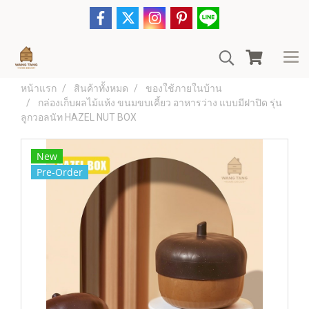
หน้าแรก
สินค้าทั้งหมด
ของใช้ภายในบ้าน
กล่องเก็บผลไม้แห้ง ขนมขบเคี้ยว อาหารว่าง แบบมีฝาปิด รุ่น
ลูกวอลนัท HAZEL NUT BOX
New
Pre-Order