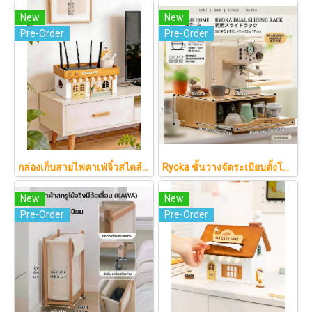
New
New
Pre-Order
Pre-Order
กล่องเก็บสายไฟคาเฟ่จิ๋วสไตล์ญี่ปุ่นมินิมอล ซ่อนเร้าเตอร์และปลั๊กไฟให้ห้องดูละมุนเหมือนยกคาเฟ่จากโตเกียวมาไว้ที่บ้าน
Ryoka ชั้นวางจัดระเบียบตั้งโต๊ะ 2 ชั้น สไตล์มินิมอล-ญี่ปุ่น ลิ้นชักเลื่อน ลิ้นชักเก็บแก้ว วัสดุไม้ธรรมชาติ ไม่ต้องประกอบ ประหยัดพื้นที่เคาน์เตอร์
New
New
Pre-Order
Pre-Order