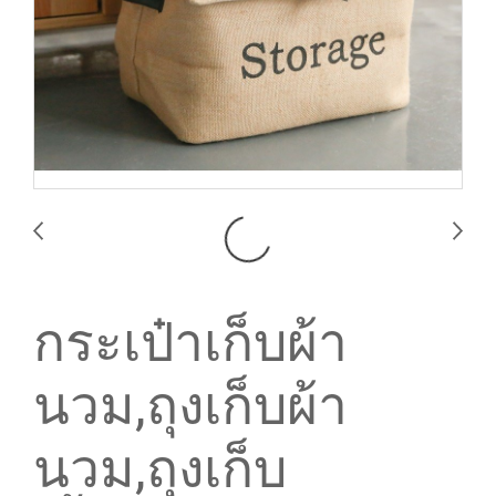
กระเป๋าเก็บผ้า
นวม,ถุงเก็บผ้า
นวม,ถุงเก็บ