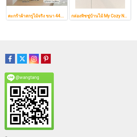
ตะกร้าผ้าสกรูไม้จริง ขนา 44.5cm รุ่น KAWA Minimalist สไตล์ญี่ปุ่นเคลื่อนที่ได้ มีล้อเลื่อน (KAWA)
กล่องทิชชู่บ้านไม้ My Cozy Nest สไตล์มินิมอล นอร์ดิก ของแต่งบ้านรูปบ้าน ขนมปัง เบเกอรี่ กล่องใส่กระดาษทิชชู่แบบตั้งโต๊ะ ฝาเปิดแม่เหล็ก เติมกระดาษง่าย
@wangtang