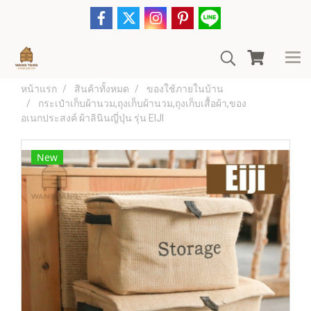
หน้าแรก
สินค้าทั้งหมด
ของใช้ภายในบ้าน
กระเป๋าเก็บผ้านวม,ถุงเก็บผ้านวม,ถุงเก็บเสื้อผ้า,ของ
อเนกประสงค์ ผ้าลินินญี่ปุ่น รุ่น EIJI
New