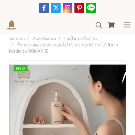
หน้าแรก
สินค้าทั้งหมด
ของใช้ภายในบ้าน
ชั้นวางของอเนกประสงค์ตั้งโต๊ะ,แขวนผนัง งานไม้ สีขาว
Nordic รุ่น ROMANCE
New