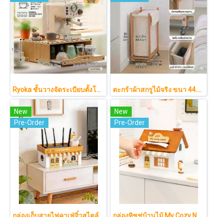
Ryoka ชั้นวางจัดระเบียบตั้งโต๊ะ 2 ชั้น สไตล์มินิมอล-ญี่ปุ่น ลิ้นชักเลื่อน ลิ้นชักเก็บแก้ว วัสดุไม้ธรรมชาติ ไม่ต้องประกอบ ประหยัดพื้นที่เคาน์เตอร์
ตะกร้าผ้าสกรูไม้จริง ขนา 44.5cm รุ่น KAWA Minimalist สไตล์ญี่ปุ่นเคลื่อนที่ได้ มีล้อเลื่อน (KAWA)
New
New
Pre-Order
Pre-Order
กล่องเก็บสายไฟคาเฟ่จิ๋วสไตล์ญี่ปุ่นมินิมอล ซ่อนเร้าเตอร์และปลั๊กไฟให้ห้องดูละมุนเหมือนยกคาเฟ่จากโตเกียวมาไว้ที่บ้าน
กล่องทิชชู่บ้านไม้ My Cozy Nest สไตล์มินิมอล นอร์ดิก ของแต่งบ้านรูปบ้าน ขนมปัง เบเกอรี่ กล่องใส่กระดาษทิชชู่แบบตั้งโต๊ะ ฝาเปิดแม่เหล็ก เติมกระดาษง่าย