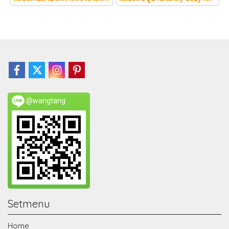
@wangtang
Setmenu
Home