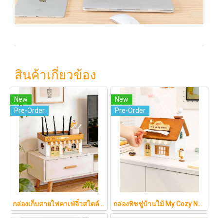
สินค้าเกี่ยวข้อง
New
New
Pre-Order
Pre-Order
กล่องเก็บสายไฟคาเฟ่จิ๋วสไตล์ญี่ปุ่นมินิมอล ซ่อนเร้าเตอร์และปลั๊กไฟให้ห้องดูละมุนเหมือนยกคาเฟ่จากโตเกียวมาไว้ที่บ้าน
กล่องทิชชู่บ้านไม้ My Cozy Nest สไตล์มินิมอล นอร์ดิก ของแต่งบ้านรูปบ้าน ขนมปัง เบเกอรี่ กล่องใส่กระดาษทิชชู่แบบตั้งโต๊ะ ฝาเปิดแม่เหล็ก เติมกระดาษง่าย