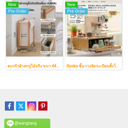
New
New
Pre-Order
Pre-Order
ตะกร้าผ้าสกรูไม้จริง ขนา 44.5cm รุ่น KAWA Minimalist สไตล์ญี่ปุ่นเคลื่อนที่ได้ มีล้อเลื่อน (KAWA)
Ryoka ชั้นวางจัดระเบียบตั้งโต๊ะ 2 ชั้น สไตล์มินิมอล-ญี่ปุ่น ลิ้นชักเลื่อน ลิ้นชักเก็บแก้ว วัสดุไม้ธรรมชาติ ไม่ต้องประกอบ ประหยัดพื้นที่เคาน์เตอร์
@wangtang