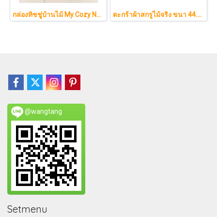
กล่องทิชชู่บ้านไม้ My Cozy Nest สไตล์มินิมอล นอร์ดิก ของแต่งบ้านรูปบ้าน ขนมปัง เบเกอรี่ กล่องใส่กระดาษทิชชู่แบบตั้งโต๊ะ ฝาเปิดแม่เหล็ก เติมกระดาษง่าย
ตะกร้าผ้าสกรูไม้จริง ขนา 44.5cm รุ่น KAWA Minimalist สไตล์ญี่ปุ่นเคลื่อนที่ได้ มีล้อเลื่อน (KAWA)
@wangtang
Setmenu