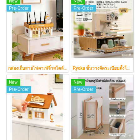
New
New
Pre-Order
Pre-Order
กล่องเก็บสายไฟคาเฟ่จิ๋วสไตล์ญี่ปุ่นมินิมอล ซ่อนเร้าเตอร์และปลั๊กไฟให้ห้องดูละมุนเหมือนยกคาเฟ่จากโตเกียวมาไว้ที่บ้าน
Ryoka ชั้นวางจัดระเบียบตั้งโต๊ะ 2 ชั้น สไตล์มินิมอล-ญี่ปุ่น ลิ้นชักเลื่อน ลิ้นชักเก็บแก้ว วัสดุไม้ธรรมชาติ ไม่ต้องประกอบ ประหยัดพื้นที่เคาน์เตอร์
New
New
Pre-Order
Pre-Order