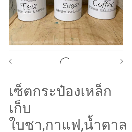
เซ็ตกระป๋องเหล็ก
เก็บ
ใบชา,กาแฟ,น้ำตาล