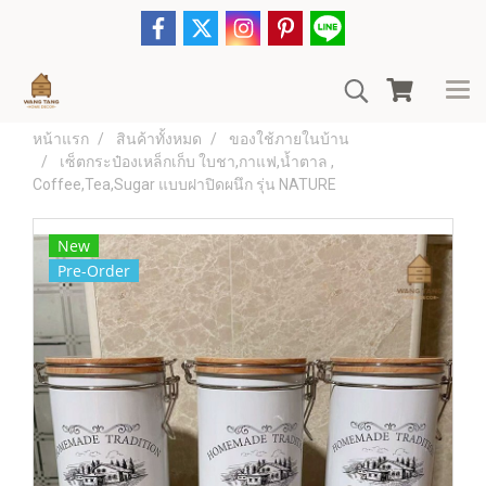
หน้าแรก
สินค้าทั้งหมด
ของใช้ภายในบ้าน
เซ็ตกระป๋องเหล็กเก็บ ใบชา,กาแฟ,น้ำตาล ,
Coffee,Tea,Sugar แบบฝาปิดผนึก รุ่น NATURE
New
Pre-Order