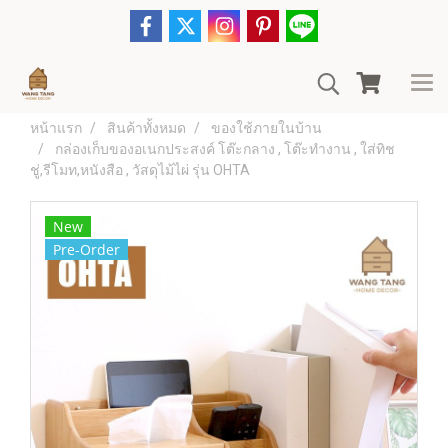
หน้าแรก
สินค้าทั้งหมด
ของใช้ภายในบ้าน
กล่องเก็บของอเนกประสงค์ โต๊ะกลาง , โต๊ะทำงาน , ใส่ทิช
ชู่,รีโมท,หนังสือ , วัสดุไม้ไผ่ รุ่น OHTA
New
Pre-Order