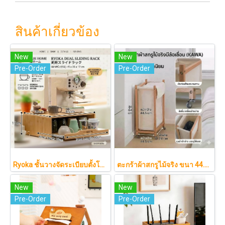
สินค้าเกี่ยวข้อง
New
New
Pre-Order
Pre-Order
Ryoka ชั้นวางจัดระเบียบตั้งโต๊ะ 2 ชั้น สไตล์มินิมอล-ญี่ปุ่น ลิ้นชักเลื่อน ลิ้นชักเก็บแก้ว วัสดุไม้ธรรมชาติ ไม่ต้องประกอบ ประหยัดพื้นที่เคาน์เตอร์
ตะกร้าผ้าสกรูไม้จริง ขนา 44.5cm รุ่น KAWA Minimalist สไตล์ญี่ปุ่นเคลื่อนที่ได้ มีล้อเลื่อน (KAWA)
New
New
Pre-Order
Pre-Order