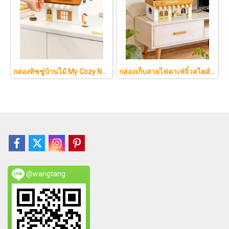
กล่องทิชชู่บ้านไม้ My Cozy Nest สไตล์มินิมอล นอร์ดิก ของแต่งบ้านรูปบ้าน ขนมปัง เบเกอรี่ กล่องใส่กระดาษทิชชู่แบบตั้งโต๊ะ ฝาเปิดแม่เหล็ก เติมกระดาษง่าย
กล่องเก็บสายไฟคาเฟ่จิ๋วสไตล์ญี่ปุ่นมินิมอล ซ่อนเร้าเตอร์และปลั๊กไฟให้ห้องดูละมุนเหมือนยกคาเฟ่จากโตเกียวมาไว้ที่บ้าน
@wangtang