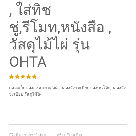
, ใส่ทิช
ชู่,รีโมท,หนังสือ ,
วัสดุไม้ไผ่ รุ่น
OHTA
กล่องเก็บของอเนกประสงค์ , กล่องจัดระเบียบของบนโต๊ะ,กล่องจัด
ระเบียบ วัสดุไม้ไผ่
เพิ่มรายการโปรด
เปรียบเทียบ