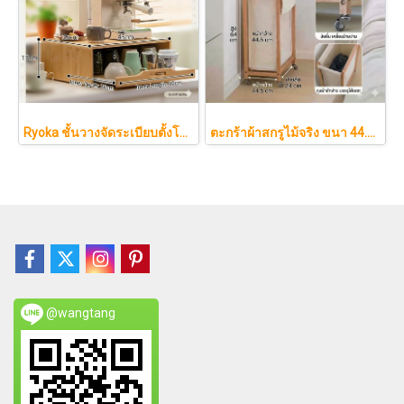
Ryoka ชั้นวางจัดระเบียบตั้งโต๊ะ 2 ชั้น สไตล์มินิมอล-ญี่ปุ่น ลิ้นชักเลื่อน ลิ้นชักเก็บแก้ว วัสดุไม้ธรรมชาติ ไม่ต้องประกอบ ประหยัดพื้นที่เคาน์เตอร์
ตะกร้าผ้าสกรูไม้จริง ขนา 44.5cm รุ่น KAWA Minimalist สไตล์ญี่ปุ่นเคลื่อนที่ได้ มีล้อเลื่อน (KAWA)
@wangtang