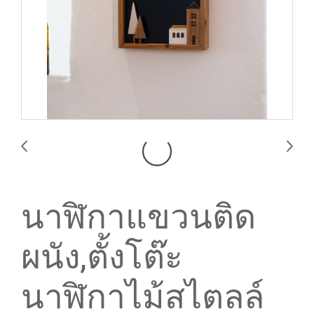
นาฬิกาแขวนติด
ผนัง,ตั้งโต๊ะ
นาฬิกาไม้สไตลล์