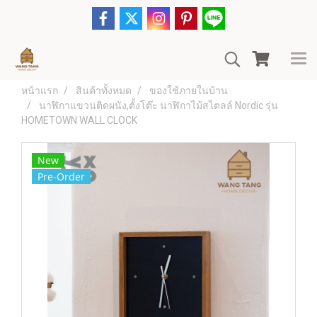
หน้าแรก
สินค้าทั้งหมด
ของใช้ภายในบ้าน
นาฬิกาแขวนติดผนัง,ตั้งโต๊ะ นาฬิกาไม้สไตลล์ Nordic รุ่น
HOMETOWN WALL CLOCK
New
Pre-Order