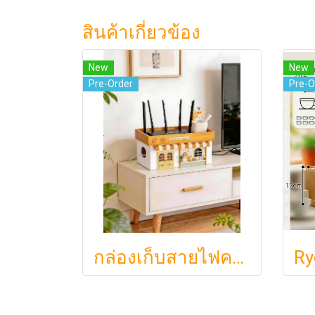
สินค้าเกี่ยวข้อง
New
New
Pre-Order
Pre-O
กล่องเก็บสายไฟคาเฟ่จิ๋วสไตล์ญี่ปุ่นมินิมอล ซ่อนเร้าเตอร์และปลั๊กไฟให้ห้องดูละมุนเหมือนยกคาเฟ่จากโตเกียวมาไว้ที่บ้าน