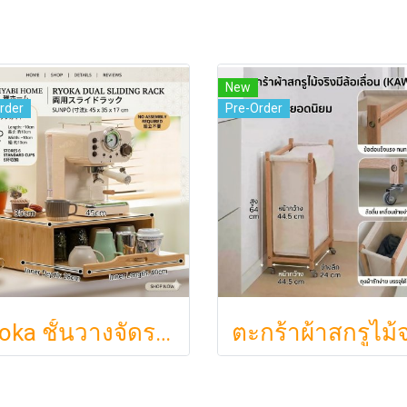
New
rder
Pre-Order
Ryoka ชั้นวางจัดระเบียบตั้งโต๊ะ 2 ชั้น สไตล์มินิมอล-ญี่ปุ่น ลิ้นชักเลื่อน ลิ้นชักเก็บแก้ว วัสดุไม้ธรรมชาติ ไม่ต้องประกอบ ประหยัดพื้นที่เคาน์เตอร์