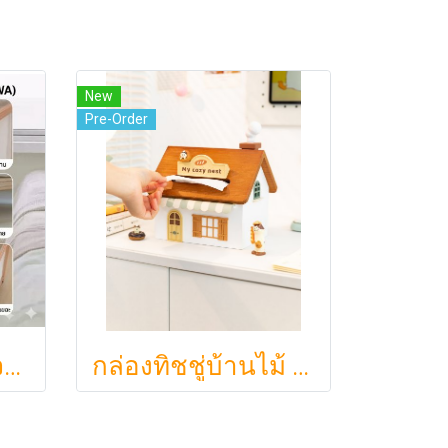
New
Pre-Order
ตะกร้าผ้าสกรูไม้จริง ขนา 44.5cm รุ่น KAWA Minimalist สไตล์ญี่ปุ่นเคลื่อนที่ได้ มีล้อเลื่อน (KAWA)
กล่องทิชชู่บ้านไม้ My Cozy Nest สไตล์มินิมอล นอร์ดิก ของแต่งบ้านรูปบ้าน ขนมปัง เบเกอรี่ กล่องใส่กระดาษทิชชู่แบบตั้งโต๊ะ ฝาเปิดแม่เหล็ก เติมกระดาษง่าย