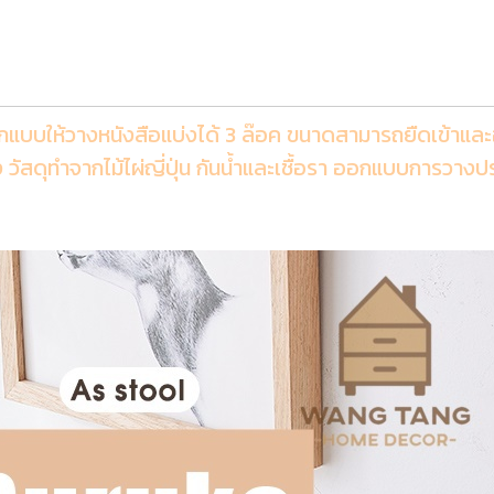
งออกแบบให้วางหนังสือแบ่งได้ 3 ล๊อค ขนาดสามารถยืดเข้าแ
าง วัสดุทำจากไม้ไผ่ญี่ปุ่น กันน้ำและเชื้อรา ออกแบบการวาง