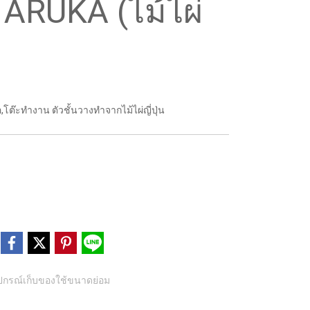
่น ARUKA (ไม้ไผ่
อ,โต๊ะทำงาน ตัวชั้นวางทำจากไม้ไผ่ญี่ปุ่น
ุปกรณ์เก็บของใช้ขนาดย่อม