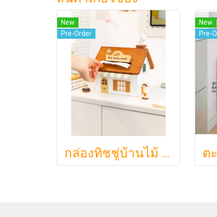
New
New
Pre-Order
Pre-O
กล่องทิชชู่บ้านไม้ My Cozy Nest สไตล์มินิมอล นอร์ดิก ของแต่งบ้านรูปบ้าน ขนมปัง เบเกอรี่ กล่องใส่กระดาษทิชชู่แบบตั้งโต๊ะ ฝาเปิดแม่เหล็ก เติมกระดาษง่าย