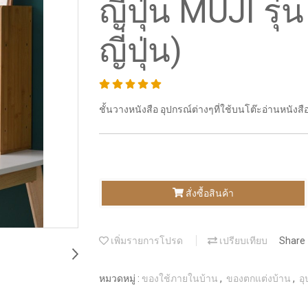
ญี่ปุ่น MUJI รุ
ญี่ปุ่น)
ชั้นวางหนังสือ อุปกรณ์ต่างๆที่ใช้บนโต๊ะอ่านหนังสื
สั่งซื้อสินค้า
เพิ่มรายการโปรด
เปรียบเทียบ
Share
หมวดหมู่ :
ของใช้ภายในบ้าน
,
ของตกแต่งบ้าน
,
อ