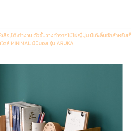
ังสือ,โต๊ะทำงาน ตัวชั้นวางทำจากไม้ไผ่ญี่ปุ่น มีเก๊ะลิ้นชักสำห
สไตล์ MINIMAL มินิมอล รุ่น ARUKA