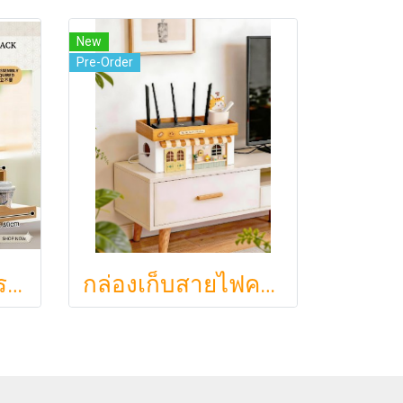
New
Pre-Order
Ryoka ชั้นวางจัดระเบียบตั้งโต๊ะ 2 ชั้น สไตล์มินิมอล-ญี่ปุ่น ลิ้นชักเลื่อน ลิ้นชักเก็บแก้ว วัสดุไม้ธรรมชาติ ไม่ต้องประกอบ ประหยัดพื้นที่เคาน์เตอร์
กล่องเก็บสายไฟคาเฟ่จิ๋วสไตล์ญี่ปุ่นมินิมอล ซ่อนเร้าเตอร์และปลั๊กไฟให้ห้องดูละมุนเหมือนยกคาเฟ่จากโตเกียวมาไว้ที่บ้าน