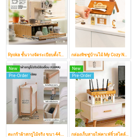
Ryoka ชั้นวางจัดระเบียบตั้งโต๊ะ 2 ชั้น สไตล์มินิมอล-ญี่ปุ่น ลิ้นชักเลื่อน ลิ้นชักเก็บแก้ว วัสดุไม้ธรรมชาติ ไม่ต้องประกอบ ประหยัดพื้นที่เคาน์เตอร์
กล่องทิชชู่บ้านไม้ My Cozy Nest สไตล์มินิมอล นอร์ดิก ของแต่งบ้านรูปบ้าน ขนมปัง เบเกอรี่ กล่องใส่กระดาษทิชชู่แบบตั้งโต๊ะ ฝาเปิดแม่เหล็ก เติมกระดาษง่าย
New
New
Pre-Order
Pre-Order
ตะกร้าผ้าสกรูไม้จริง ขนา 44.5cm รุ่น KAWA Minimalist สไตล์ญี่ปุ่นเคลื่อนที่ได้ มีล้อเลื่อน (KAWA)
กล่องเก็บสายไฟคาเฟ่จิ๋วสไตล์ญี่ปุ่นมินิมอล ซ่อนเร้าเตอร์และปลั๊กไฟให้ห้องดูละมุนเหมือนยกคาเฟ่จากโตเกียวมาไว้ที่บ้าน