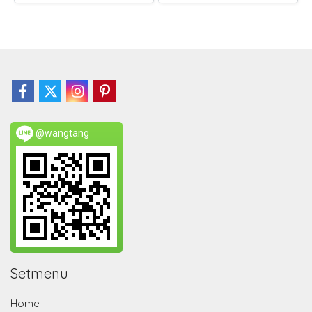
@wangtang
Setmenu
Home