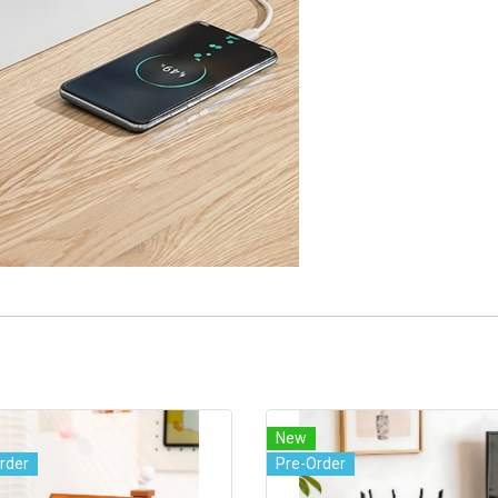
New
rder
Pre-Order