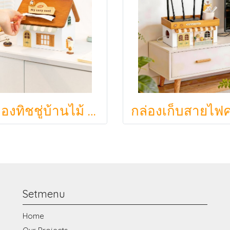
กล่องทิชชู่บ้านไม้ My Cozy Nest สไตล์มินิมอล นอร์ดิก ของแต่งบ้านรูปบ้าน ขนมปัง เบเกอรี่ กล่องใส่กระดาษทิชชู่แบบตั้งโต๊ะ ฝาเปิดแม่เหล็ก เติมกระดาษง่าย
Setmenu
Home