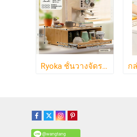
Ryoka ชั้นวางจัดระเบียบตั้งโต๊ะ 2 ชั้น สไตล์มินิมอล-ญี่ปุ่น ลิ้นชักเลื่อน ลิ้นชักเก็บแก้ว วัสดุไม้ธรรมชาติ ไม่ต้องประกอบ ประหยัดพื้นที่เคาน์เตอร์
@wangtang