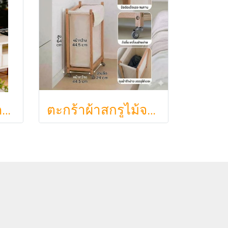
กล่องเก็บสายไฟคาเฟ่จิ๋วสไตล์ญี่ปุ่นมินิมอล ซ่อนเร้าเตอร์และปลั๊กไฟให้ห้องดูละมุนเหมือนยกคาเฟ่จากโตเกียวมาไว้ที่บ้าน
ตะกร้าผ้าสกรูไม้จริง ขนา 44.5cm รุ่น KAWA Minimalist สไตล์ญี่ปุ่นเคลื่อนที่ได้ มีล้อเลื่อน (KAWA)