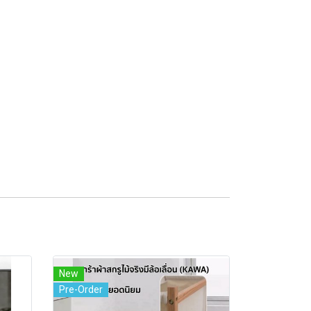
New
Pre-Order