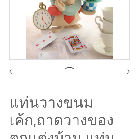
แท่นวางขนม
เค้ก,ถาดวางของ
ตกแต่งบ้าน,แท่น