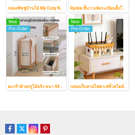
กล่องทิชชู่บ้านไม้ My Cozy Nest สไตล์มินิมอล นอร์ดิก ของแต่งบ้านรูปบ้าน ขนมปัง เบเกอรี่ กล่องใส่กระดาษทิชชู่แบบตั้งโต๊ะ ฝาเปิดแม่เหล็ก เติมกระดาษง่าย
Ryoka ชั้นวางจัดระเบียบตั้งโต๊ะ 2 ชั้น สไตล์มินิมอล-ญี่ปุ่น ลิ้นชักเลื่อน ลิ้นชักเก็บแก้ว วัสดุไม้ธรรมชาติ ไม่ต้องประกอบ ประหยัดพื้นที่เคาน์เตอร์
New
New
Pre-Order
Pre-Order
ตะกร้าผ้าสกรูไม้จริง ขนา 44.5cm รุ่น KAWA Minimalist สไตล์ญี่ปุ่นเคลื่อนที่ได้ มีล้อเลื่อน (KAWA)
กล่องเก็บสายไฟคาเฟ่จิ๋วสไตล์ญี่ปุ่นมินิมอล ซ่อนเร้าเตอร์และปลั๊กไฟให้ห้องดูละมุนเหมือนยกคาเฟ่จากโตเกียวมาไว้ที่บ้าน