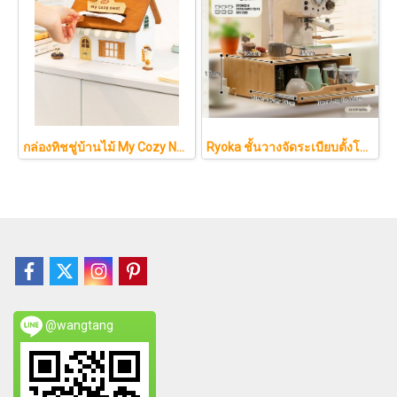
กล่องทิชชู่บ้านไม้ My Cozy Nest สไตล์มินิมอล นอร์ดิก ของแต่งบ้านรูปบ้าน ขนมปัง เบเกอรี่ กล่องใส่กระดาษทิชชู่แบบตั้งโต๊ะ ฝาเปิดแม่เหล็ก เติมกระดาษง่าย
Ryoka ชั้นวางจัดระเบียบตั้งโต๊ะ 2 ชั้น สไตล์มินิมอล-ญี่ปุ่น ลิ้นชักเลื่อน ลิ้นชักเก็บแก้ว วัสดุไม้ธรรมชาติ ไม่ต้องประกอบ ประหยัดพื้นที่เคาน์เตอร์
@wangtang