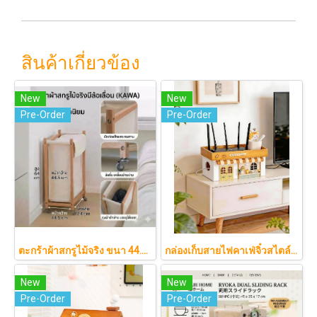
สินค้าเกี่ยวข้อง
New
New
Pre-Order
Pre-Order
ตะกร้าผ้าสกรูไม้จริง ขนา 44.5cm รุ่น KAWA Minimalist สไตล์ญี่ปุ่นเคลื่อนที่ได้ มีล้อเลื่อน (KAWA)
กล่องเก็บสายไฟคาเฟ่จิ๋วสไตล์ญี่ปุ่นมินิมอล ซ่อนเร้าเตอร์และปลั๊กไฟให้ห้องดูละมุนเหมือนยกคาเฟ่จากโตเกียวมาไว้ที่บ้าน
New
New
Pre-Order
Pre-Order