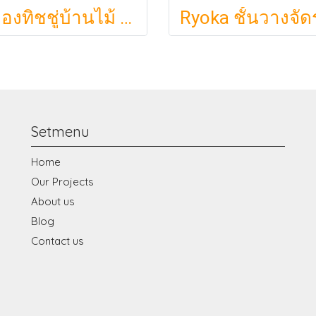
กล่องทิชชู่บ้านไม้ My Cozy Nest สไตล์มินิมอล นอร์ดิก ของแต่งบ้านรูปบ้าน ขนมปัง เบเกอรี่ กล่องใส่กระดาษทิชชู่แบบตั้งโต๊ะ ฝาเปิดแม่เหล็ก เติมกระดาษง่าย
Setmenu
Home
Our Projects
About us
Blog
Contact us