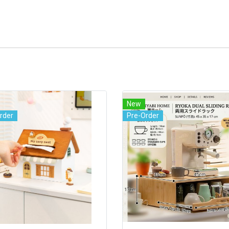
New
rder
Pre-Order