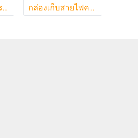
Ryoka ชั้นวางจัดระเบียบตั้งโต๊ะ 2 ชั้น สไตล์มินิมอล-ญี่ปุ่น ลิ้นชักเลื่อน ลิ้นชักเก็บแก้ว วัสดุไม้ธรรมชาติ ไม่ต้องประกอบ ประหยัดพื้นที่เคาน์เตอร์
กล่องเก็บสายไฟคาเฟ่จิ๋วสไตล์ญี่ปุ่นมินิมอล ซ่อนเร้าเตอร์และปลั๊กไฟให้ห้องดูละมุนเหมือนยกคาเฟ่จากโตเกียวมาไว้ที่บ้าน