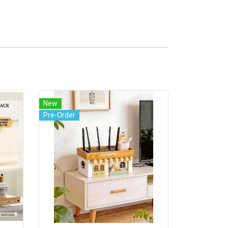
New
Pre-Order