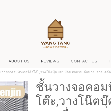
ABOUT US
REVIEWS
CONTACT US
้นวางจอคอมพิวเตอร์ตั้งโต๊ะ,วางโน๊ตบุ๊ค แบบมีลิ้นชักบานเลื่อนกระจกอะคลีลิค
ชั้นวางจอคอมพิ
โต๊ะ,วางโน๊ตบุ๊