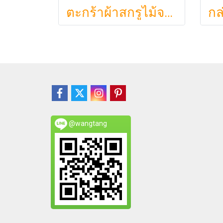
ตะกร้าผ้าสกรูไม้จริง ขนา 44.5cm รุ่น KAWA Minimalist สไตล์ญี่ปุ่นเคลื่อนที่ได้ มีล้อเลื่อน (KAWA)
@wangtang