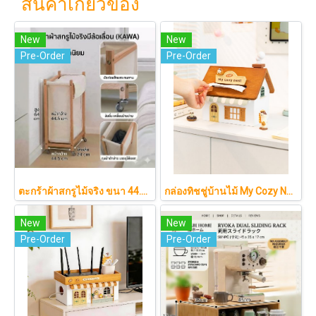
สินค้าเกี่ยวข้อง
New
New
Pre-Order
Pre-Order
ตะกร้าผ้าสกรูไม้จริง ขนา 44.5cm รุ่น KAWA Minimalist สไตล์ญี่ปุ่นเคลื่อนที่ได้ มีล้อเลื่อน (KAWA)
กล่องทิชชู่บ้านไม้ My Cozy Nest สไตล์มินิมอล นอร์ดิก ของแต่งบ้านรูปบ้าน ขนมปัง เบเกอรี่ กล่องใส่กระดาษทิชชู่แบบตั้งโต๊ะ ฝาเปิดแม่เหล็ก เติมกระดาษง่าย
New
New
Pre-Order
Pre-Order