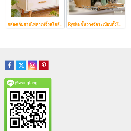
กล่องเก็บสายไฟคาเฟ่จิ๋วสไตล์ญี่ปุ่นมินิมอล ซ่อนเร้าเตอร์และปลั๊กไฟให้ห้องดูละมุนเหมือนยกคาเฟ่จากโตเกียวมาไว้ที่บ้าน
Ryoka ชั้นวางจัดระเบียบตั้งโต๊ะ 2 ชั้น สไตล์มินิมอล-ญี่ปุ่น ลิ้นชักเลื่อน ลิ้นชักเก็บแก้ว วัสดุไม้ธรรมชาติ ไม่ต้องประกอบ ประหยัดพื้นที่เคาน์เตอร์
@wangtang