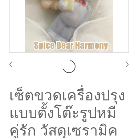
เซ็ตขวดเครื่องปรุง
แบบตั้งโต๊ะรูปหมี
คู่รัก วัสดุเซรามิค