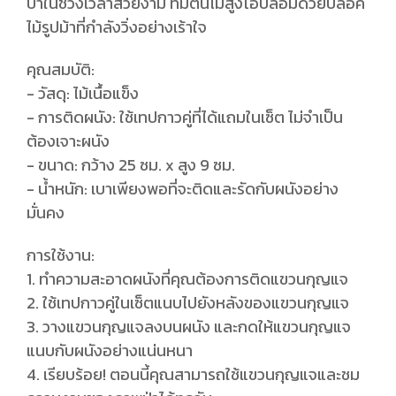
ป่าในช่วงเวลาสวยงาม ที่มีต้นไม้สูงโอบล้อมด้วยบล็อค
ไม้รูปม้าที่กำลังวิ่งอย่างเร้าใจ
คุณสมบัติ:
- วัสดุ: ไม้เนื้อแข็ง
- การติดผนัง: ใช้เทปกาวคู่ที่ได้แถมในเซ็ต ไม่จำเป็น
ต้องเจาะผนัง
- ขนาด: กว้าง 25 ซม. x สูง 9 ซม.
- น้ำหนัก: เบาเพียงพอที่จะติดและรัดกับผนังอย่าง
มั่นคง
การใช้งาน:
1. ทำความสะอาดผนังที่คุณต้องการติดแขวนกุญแจ
2. ใช้เทปกาวคู่ในเซ็ตแนบไปยังหลังของแขวนกุญแจ
3. วางแขวนกุญแจลงบนผนัง และกดให้แขวนกุญแจ
แนบกับผนังอย่างแน่นหนา
4. เรียบร้อย! ตอนนี้คุณสามารถใช้แขวนกุญแจและชม