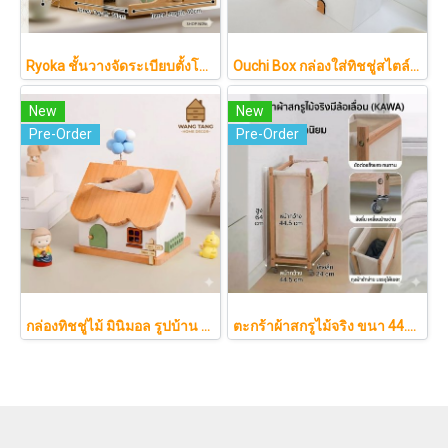
Ryoka ชั้นวางจัดระเบียบตั้งโต๊ะ 2 ชั้น สไตล์มินิมอล-ญี่ปุ่น ลิ้นชักเลื่อน ลิ้นชักเก็บแก้ว วัสดุไม้ธรรมชาติ ไม่ต้องประกอบ ประหยัดพื้นที่เคาน์เตอร์
Ouchi Box กล่องใส่ทิชชู่สไตล์มินิมอล ทรงบ้านญี่ปุ่น พร้อมช่องเก็บรีโมทจัดระเบียบโต๊ะ
New
New
Pre-Order
Pre-Order
กล่องทิชชู่ไม้ มินิมอล รูปบ้าน Nordic แต่งบ้านน่ารัก ฝาแม่เหล็ก มีช่องเสียบการ์ด (สำหรับทิชชู่ไซส์ S)
ตะกร้าผ้าสกรูไม้จริง ขนา 44.5cm รุ่น KAWA Minimalist สไตล์ญี่ปุ่นเคลื่อนที่ได้ มีล้อเลื่อน (KAWA)