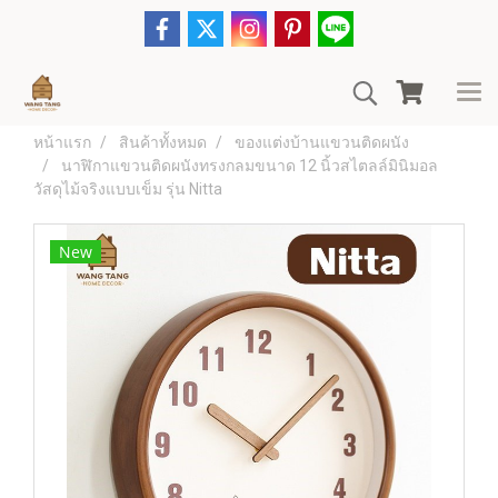
หน้าแรก
สินค้าทั้งหมด
ของแต่งบ้านแขวนติดผนัง
นาฬิกาแขวนติดผนังทรงกลมขนาด 12 นิ้วสไตลล์มินิมอล
วัสดุไม้จริงแบบเข็ม รุ่น Nitta
New