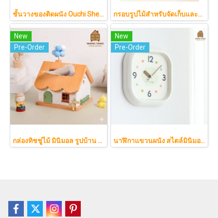
ชั้นวางของติดผนัง Ouchi Shelf (おうちシェルフ) ดีไซน์บ้านไม้สุดน่ารัก ช่วยจัดระเบียบของสะสมให้ดูอบอุ่นสไตล์ญี่ปุ่น
กรอบรูปไม้สำหรับจัดเก็บและโชว์ผลงานศิลปะเด็ก เปิดปิดได้ เปลี่ยนรูปง่าย Chieko
New
New
Pre-Order
Pre-Order
กล่องทิชชู่ไม้ มินิมอล รูปบ้าน Nordic แต่งบ้านน่ารัก ฝาแม่เหล็ก มีช่องเสียบการ์ด (สำหรับทิชชู่ไซส์ S)
นาฬิกาแขวนผนัง สไตล์มินิมอลโมเดิร์น โทนสีครีมนวลพาสเทล ดีไซน์สี่เหลี่ยมโค้งมนสวยเก๋ เดินเงียบสนิทไร้เสียงรบกวน รุ่น SAWA แบรนด์ NEO KOREA