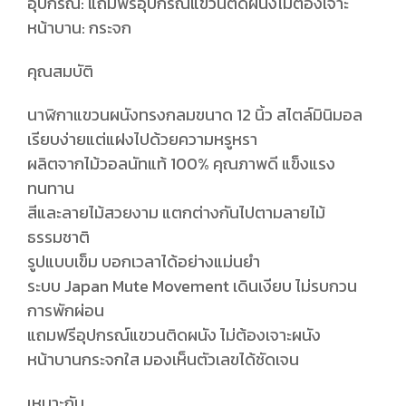
อุปกรณ์: แถมฟรีอุปกรณ์แขวนติดผนังไม่ต้องเจาะ
หน้าบาน: กระจก
คุณสมบัติ
นาฬิกาแขวนผนังทรงกลมขนาด 12 นิ้ว สไตล์มินิมอล
เรียบง่ายแต่แฝงไปด้วยความหรูหรา
ผลิตจากไม้วอลนัทแท้ 100% คุณภาพดี แข็งแรง
ทนทาน
สีและลายไม้สวยงาม แตกต่างกันไปตามลายไม้
ธรรมชาติ
รูปแบบเข็ม บอกเวลาได้อย่างแม่นยำ
ระบบ Japan Mute Movement เดินเงียบ ไม่รบกวน
การพักผ่อน
แถมฟรีอุปกรณ์แขวนติดผนัง ไม่ต้องเจาะผนัง
หน้าบานกระจกใส มองเห็นตัวเลขได้ชัดเจน
เหมาะกับ