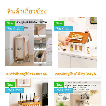
สินค้าเกี่ยวข้อง
New
New
Pre-Order
Pre-Order
ตะกร้าผ้าสกรูไม้จริง ขนา 44.5cm รุ่น KAWA Minimalist สไตล์ญี่ปุ่นเคลื่อนที่ได้ มีล้อเลื่อน (KAWA)
กล่องทิชชู่บ้านไม้ My Cozy Nest สไตล์มินิมอล นอร์ดิก ของแต่งบ้านรูปบ้าน ขนมปัง เบเกอรี่ กล่องใส่กระดาษทิชชู่แบบตั้งโต๊ะ ฝาเปิดแม่เหล็ก เติมกระดาษง่าย
New
New
Pre-Order
Pre-Order