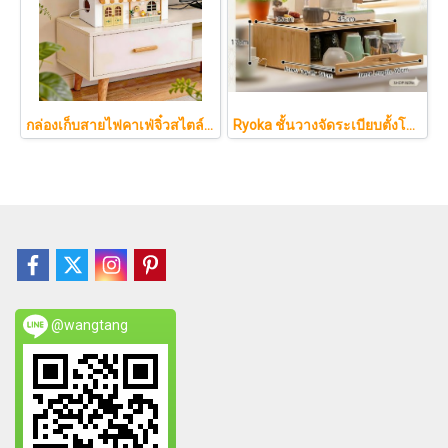
กล่องเก็บสายไฟคาเฟ่จิ๋วสไตล์ญี่ปุ่นมินิมอล ซ่อนเร้าเตอร์และปลั๊กไฟให้ห้องดูละมุนเหมือนยกคาเฟ่จากโตเกียวมาไว้ที่บ้าน
Ryoka ชั้นวางจัดระเบียบตั้งโต๊ะ 2 ชั้น สไตล์มินิมอล-ญี่ปุ่น ลิ้นชักเลื่อน ลิ้นชักเก็บแก้ว วัสดุไม้ธรรมชาติ ไม่ต้องประกอบ ประหยัดพื้นที่เคาน์เตอร์
@wangtang