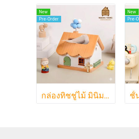
New
New
Pre-Order
Pre-O
กล่องทิชชู่ไม้ มินิมอล รูปบ้าน Nordic แต่งบ้านน่ารัก ฝาแม่เหล็ก มีช่องเสียบการ์ด (สำหรับทิชชู่ไซส์ S)