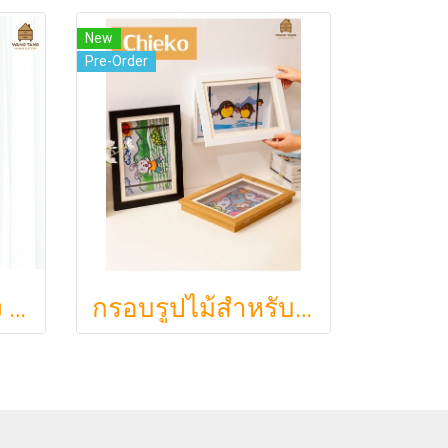
New
Pre-Order
นาฬิกาแขวนผนัง สไตล์มินิมอลโมเดิร์น โทนสีครีมนวลพาสเทล ดีไซน์สี่เหลี่ยมโค้งมนสวยเก๋ เดินเงียบสนิทไร้เสียงรบกวน รุ่น SAWA แบรนด์ NEO KOREA
กรอบรูปไม้สำหรับจัดเก็บและโชว์ผลงานศิลปะเด็ก เปิดปิดได้ เปลี่ยนรูปง่าย Chieko