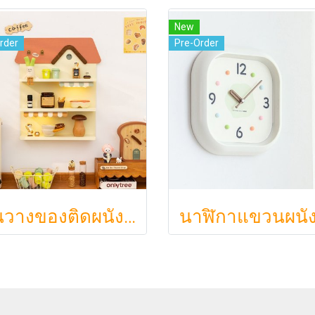
New
rder
Pre-Order
ชั้นวางของติดผนัง Ouchi Shelf (おうちシェルフ) ดีไซน์บ้านไม้สุดน่ารัก ช่วยจัดระเบียบของสะสมให้ดูอบอุ่นสไตล์ญี่ปุ่น