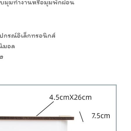
้กับมุมทำงานหรือมุมพักผ่อน
ปกรณ์อิเล็กทรอนิกส์
ินิมอล
ศษ