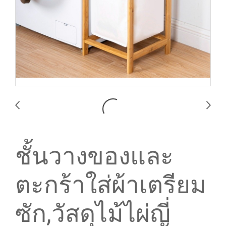
ชั้นวางของและ
ตะกร้าใส่ผ้าเตรียม
ซัก,วัสดุไม้ไผ่ญี่