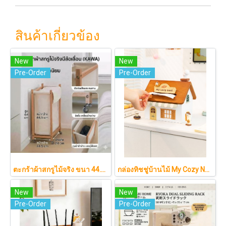
สินค้าเกี่ยวข้อง
New
New
Pre-Order
Pre-Order
ตะกร้าผ้าสกรูไม้จริง ขนา 44.5cm รุ่น KAWA Minimalist สไตล์ญี่ปุ่นเคลื่อนที่ได้ มีล้อเลื่อน (KAWA)
กล่องทิชชู่บ้านไม้ My Cozy Nest สไตล์มินิมอล นอร์ดิก ของแต่งบ้านรูปบ้าน ขนมปัง เบเกอรี่ กล่องใส่กระดาษทิชชู่แบบตั้งโต๊ะ ฝาเปิดแม่เหล็ก เติมกระดาษง่าย
New
New
Pre-Order
Pre-Order