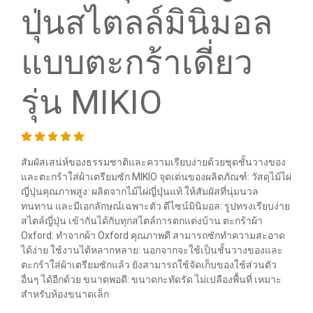
ปุ่นสไตลล์มินิมอล
แบบตะกร้าเดี่ยว
รุ่น MIKIO
สัมผัสเสน่ห์ของธรรมชาติและความเรียบง่ายด้วยชุดชั้นวางของ
และตะกร้าใส่ผ้าเตรียมซัก MIKIO จุดเด่นของผลิตภัณฑ์: วัสดุไม้ไผ่
ญี่ปุ่นคุณภาพสูง: ผลิตจากไม้ไผ่ญี่ปุ่นแท้ ให้สัมผัสที่นุ่มนวล
ทนทาน และมีเอกลักษณ์เฉพาะตัว ดีไซน์มินิมอล: รูปทรงเรียบง่าย
สไตล์ญี่ปุ่น เข้ากันได้กับทุกสไตล์การตกแต่งบ้าน ตะกร้าผ้า
Oxford: ทำจากผ้า Oxford คุณภาพดี สามารถซักทำความสะอาด
ได้ง่าย ใช้งานได้หลากหลาย: นอกจากจะใช้เป็นชั้นวางของและ
ตะกร้าใส่ผ้าเตรียมซักแล้ว ยังสามารถใช้จัดเก็บของใช้ส่วนตัว
อื่นๆ ได้อีกด้วย ขนาดพอดี: ขนาดกะทัดรัด ไม่เปลืองพื้นที่ เหมาะ
สำหรับห้องขนาดเล็ก