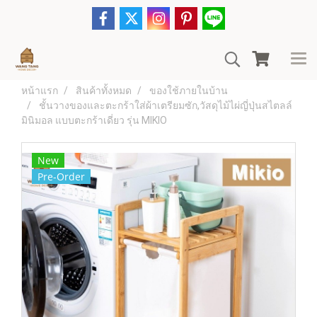
หน้าแรก
สินค้าทั้งหมด
ของใช้ภายในบ้าน
ชั้นวางของและตะกร้าใส่ผ้าเตรียมซัก,วัสดุไม้ไผ่ญี่ปุ่นสไตลล์
มินิมอล แบบตะกร้าเดี่ยว รุ่น MIKIO
New
Pre-Order