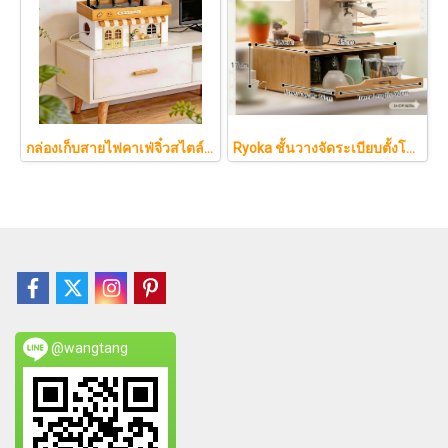
กล่องเก็บสายไฟคาเฟ่จิ๋วสไตล์ญี่ปุ่นมินิมอล ซ่อนเร้าเตอร์และปลั๊กไฟให้ห้องดูละมุนเหมือนยกคาเฟ่จากโตเกียวมาไว้ที่บ้าน
Ryoka ชั้นวางจัดระเบียบตั้งโต๊ะ 2 ชั้น สไตล์มินิมอล-ญี่ปุ่น ลิ้นชักเลื่อน ลิ้นชักเก็บแก้ว วัสดุไม้ธรรมชาติ ไม่ต้องประกอบ ประหยัดพื้นที่เคาน์เตอร์
@wangtang