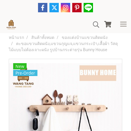
หน้าแรก
สินค้าทั้งหมด
ของแต่งบ้านแขวนติดผนัง
ตะขอแขวนติดผนัง,แขวนกุญแจ,แขวนกระเป๋า,เสื้อผ้า วัสดุ
ไม้แบบไม่ต้องเจาะผนัง รูปบ้านกระต่ายรุ่น Bunny House
New
Pre-Order