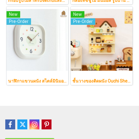
กรอบรูปไม้สำหรับจัดเก็บและโชว์ผลงานศิลปะเด็ก เปิดปิดได้ เปลี่ยนรูปง่าย Chieko
กล่องทิชชู่ไม้ มินิมอล รูปบ้าน Nordic แต่งบ้านน่ารัก ฝาแม่เหล็ก มีช่องเสียบการ์ด (สำหรับทิชชู่ไซส์ S)
New
New
Pre-Order
Pre-Order
นาฬิกาแขวนผนัง สไตล์มินิมอลโมเดิร์น โทนสีครีมนวลพาสเทล ดีไซน์สี่เหลี่ยมโค้งมนสวยเก๋ เดินเงียบสนิทไร้เสียงรบกวน รุ่น SAWA แบรนด์ NEO KOREA
ชั้นวางของติดผนัง Ouchi Shelf (おうちシェルフ) ดีไซน์บ้านไม้สุดน่ารัก ช่วยจัดระเบียบของสะสมให้ดูอบอุ่นสไตล์ญี่ปุ่น