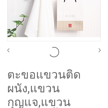
ตะขอแขวนติด
ผนัง,แขวน
กุญแจ,แขวน