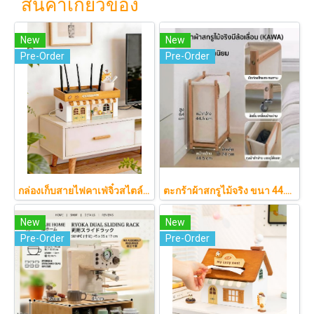
สินค้าเกี่ยวข้อง
New
New
Pre-Order
Pre-Order
กล่องเก็บสายไฟคาเฟ่จิ๋วสไตล์ญี่ปุ่นมินิมอล ซ่อนเร้าเตอร์และปลั๊กไฟให้ห้องดูละมุนเหมือนยกคาเฟ่จากโตเกียวมาไว้ที่บ้าน
ตะกร้าผ้าสกรูไม้จริง ขนา 44.5cm รุ่น KAWA Minimalist สไตล์ญี่ปุ่นเคลื่อนที่ได้ มีล้อเลื่อน (KAWA)
New
New
Pre-Order
Pre-Order