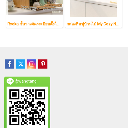
Ryoka ชั้นวางจัดระเบียบตั้งโต๊ะ 2 ชั้น สไตล์มินิมอล-ญี่ปุ่น ลิ้นชักเลื่อน ลิ้นชักเก็บแก้ว วัสดุไม้ธรรมชาติ ไม่ต้องประกอบ ประหยัดพื้นที่เคาน์เตอร์
กล่องทิชชู่บ้านไม้ My Cozy Nest สไตล์มินิมอล นอร์ดิก ของแต่งบ้านรูปบ้าน ขนมปัง เบเกอรี่ กล่องใส่กระดาษทิชชู่แบบตั้งโต๊ะ ฝาเปิดแม่เหล็ก เติมกระดาษง่าย
@wangtang